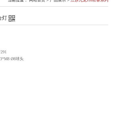
当前位置：
网站首页
>
产品展示
>
江苏九龙J10轻客系列
组合灯
*291
4-3*M8 Ø8球头